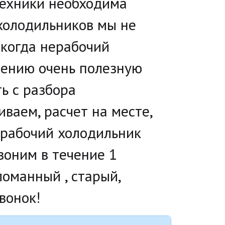
техники необходима 
олодильников мы не 
когда нерабочий 
лению очень полезную 
ь с разбора 
аем, расчет на месте, 
рабочий холодильник 
оним в течение 1 
ломанный , старый, 
онок!   