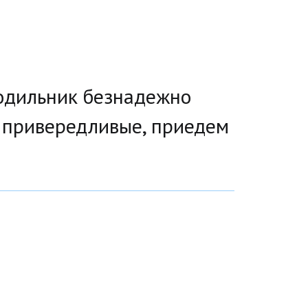
лодильник безнадежно
е привередливые, приедем