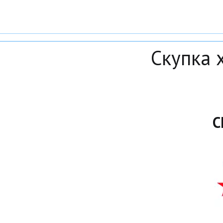
Скупка 
С